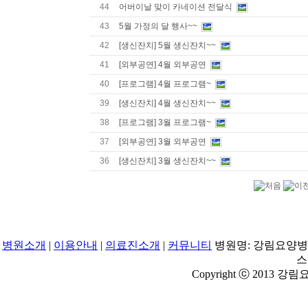
44
어버이날 맞이 카네이션 전달식
43
5월 가정의 달 행사~~
42
[생신잔치] 5월 생신잔치~~
41
[외부공연] 4월 외부공연
40
[프로그램] 4월 프로그램~
39
[생신잔치] 4월 생신잔치~~
38
[프로그램] 3월 프로그램~
37
[외부공연] 3월 외부공연
36
[생신잔치] 3월 생신잔치~~
병원소개
|
이용안내
|
의료진소개
|
커뮤니티
병원명: 강림요양병원 |
스 
Copyright ⓒ 2013 강림요양